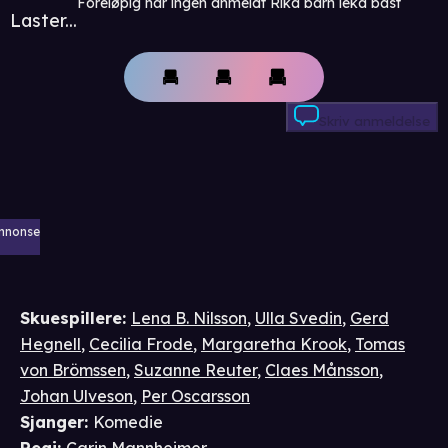
Foreløpig har ingen anmeldt Rika barn leka bäst
Laster...
Skriv anmeldelse
nnonse
Skuespillere
:
Lena B. Nilsson
,
Ulla Svedin
,
Gerd
Hegnell
,
Cecilia Frode
,
Margaretha Krook
,
Tomas
von Brömssen
,
Suzanne Reuter
,
Claes Månsson
,
Johan Ulveson
,
Per Oscarsson
Sjanger
:
Komedie