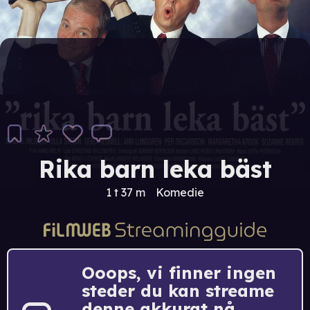
Rika barn leka bäst
1 t 37 m
Komedie
Ooops, vi finner ingen
steder du kan streame
denne akkurat nå.