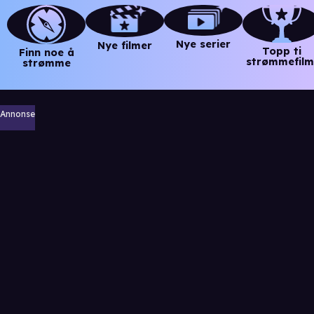
Nye serier
Nye filmer
Topp ti
Finn noe å
strømmefilm
strømme
Annonse