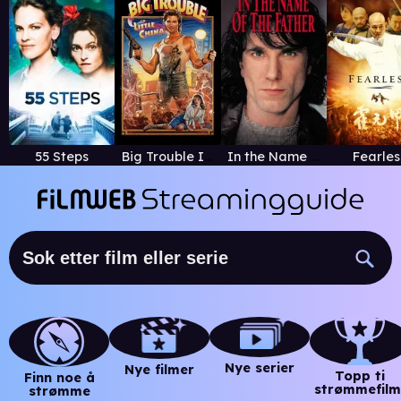
55 Steps
Big Trouble In Little China
In the Name of the Father (1993)
Fearles
Nye serier
Nye filmer
Topp ti
Finn noe å
strømmefilm
strømme