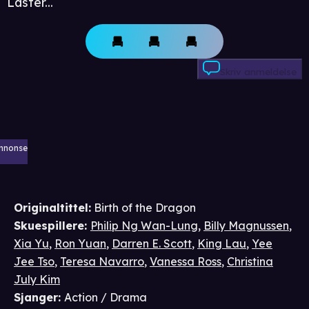
Laster...
Skriv anmeldelse
nnonse
Originaltittel:
Birth of the Dragon
Skuespillere
:
Philip Ng Wan-Lung
,
Billy Magnussen
,
Xia Yu
,
Ron Yuan
,
Darren E. Scott
,
King Lau
,
Yee
Jee Tso
,
Teresa Navarro
,
Vanessa Ross
,
Christina
July Kim
Sjanger
:
Action / Drama