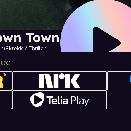
own Town
6 m
Skrekk / Thriller