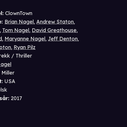
l:
ClownTown
e
:
Brian Nagel
,
Andrew Staton
,
,
Tom Nagel
,
David Greathouse
,
d
,
Maryanne Nagel
,
Jeff Denton
,
pton
,
Ryan Pilz
ekk / Thriller
agel
 Miller
t
:
USA
lsk
sår
:
2017