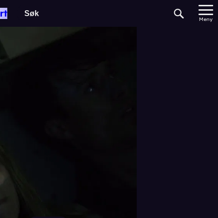
rt
Meny