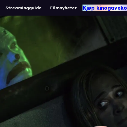
Kjøp kinogaveko
Streamingguide
Filmnyheter