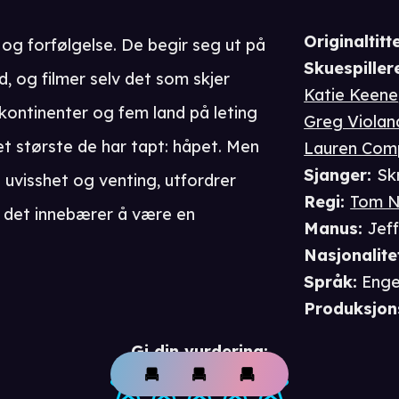
Originaltitte
 og forfølgelse. De begir seg ut på
Skuespiller
id, og filmer selv det som skjer
Katie Keene
 kontinenter og fem land på leting
Greg Violan
et største de har tapt: håpet. Men
Lauren Com
Sjanger
:
Skr
i uvisshet og venting, utfordrer
Regi
:
Tom N
 det innebærer å være en
Manus
:
Jeff
Nasjonalite
Språk
:
Enge
Produksjon
Gi din vurdering: