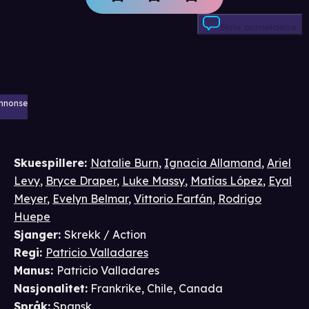
Skriv anmeldelse
nnonse
Skuespillere
:
Natalie Burn
,
Ignacia Allamand
,
Ariel
Levy
,
Bryce Draper
,
Luke Massy
,
Matías López
,
Eyal
Meyer
,
Evelyn Belmar
,
Vittorio Farfán
,
Rodrigo
Huepe
Sjanger
:
Skrekk / Action
Regi
:
Patricio Valladares
Manus
:
Patricio Valladares
Nasjonalitet
:
Frankrike, Chile, Canada
Språk
:
Spansk