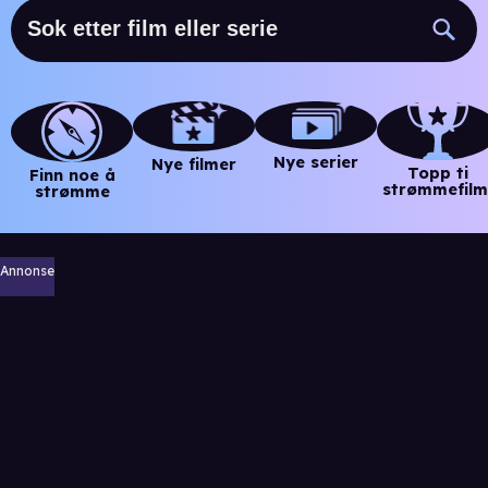
Nye serier
Nye filmer
Topp ti
Finn noe å
strømmefilm
strømme
Annonse