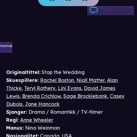
Skriv anmeldelse
nnonse
Originaltittel:
Stop the Wedding
Skuespillere
:
Rachel Boston
,
Niall Matter
,
Alan
Thicke
,
Teryl Rothery
,
Lini Evans
,
David James
Lewis
,
Brenda Crichlow
,
Sage Brocklebank
,
Casey
Dubois
,
Jane Hancock
Sjanger
:
Drama / Romantikk / TV-filmer
Regi
:
Anne Wheeler
Manus
:
Nina Weinman
Nasjonalitet
:
Canada, USA