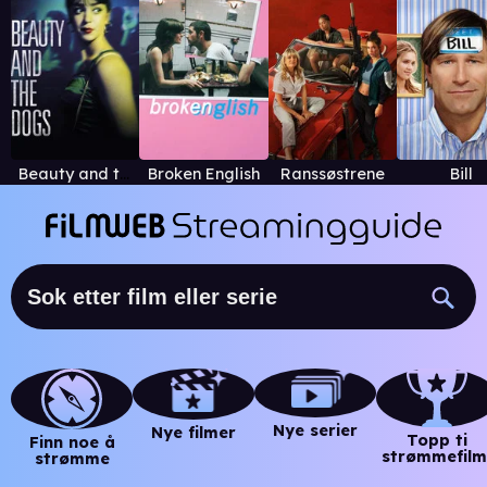
Beauty and the Dogs
Broken English
Ranssøstrene
Bill
Nye serier
Nye filmer
Topp ti
Finn noe å
strømmefilm
strømme