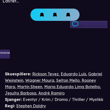
Laster...
Skriv anmeldelse
nnonse
Skuespillere
:
Rickson Tevez
,
Eduardo Luís
,
Gabriel
Weinstein
,
Wagner Moura
,
Selton Mello
,
Rooney
Mara
,
Martin Sheen
,
Maria Eduarda Lima Botelho
,
Jesuíta Barbosa
,
André Ramiro
Sjanger
:
Eventyr / Krim / Drama / Thriller / Mystikk
Regi
:
Stephen Daldry