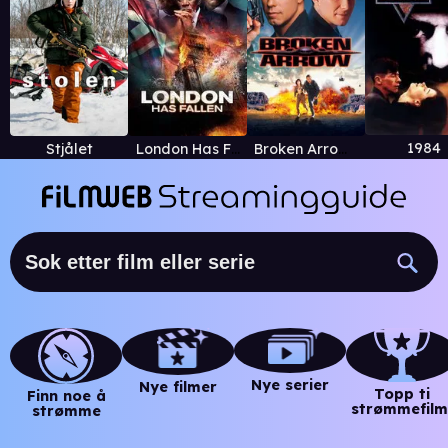
1984
Stjålet
London Has Fallen
Broken Arrow (1996)
Nye serier
Nye filmer
Topp ti
Finn noe å
strømmefilm
strømme