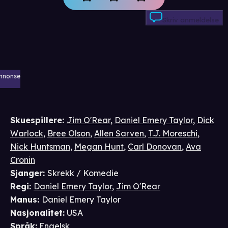
Skriv anmeldelse
nnonse
Skuespillere
:
Jim O'Rear
,
Daniel Emery Taylor
,
Dick
Warlock
,
Bree Olson
,
Allen Sarven
,
T.J. Moreschi
,
Nick Huntsman
,
Megan Hunt
,
Carl Donovan
,
Ava
Cronin
Sjanger
:
Skrekk / Komedie
Regi
:
Daniel Emery Taylor
,
Jim O'Rear
Manus
:
Daniel Emery Taylor
Nasjonalitet
:
USA
Språk
:
Engelsk