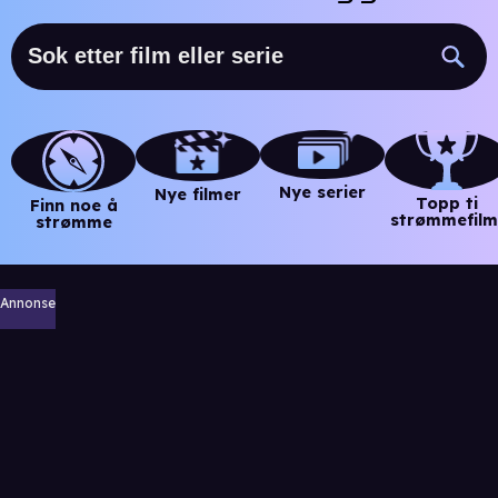
Nye serier
Nye filmer
Topp ti
Finn noe å
strømmefilm
strømme
Annonse