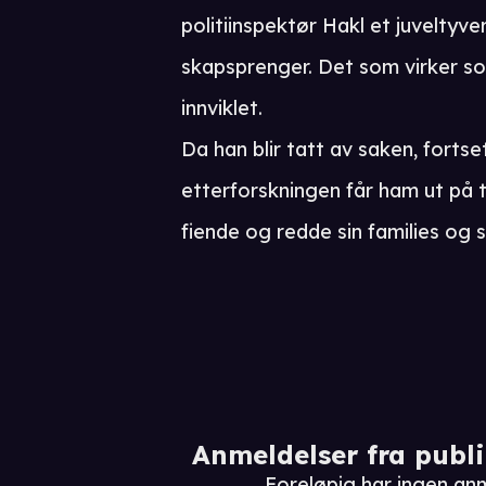
politiinspektør Hakl et juveltyver
skapsprenger. Det som virker som
innviklet.
Da han blir tatt av saken, forts
etterforskningen får ham ut på t
fiende og redde sin families og s
Anmeldelser fra publ
Foreløpig har ingen an