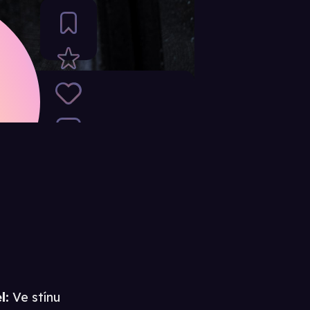
ow)
l:
Ve stínu