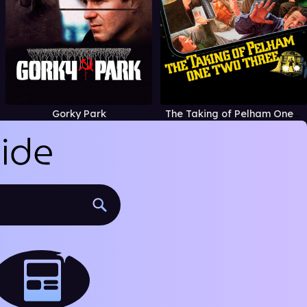
Gorky Park
The Taking of Pelham One Two Three