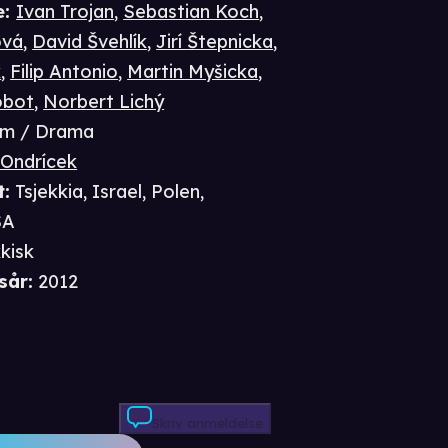
e
:
Ivan Trojan
,
Sebastian Koch
,
ová
,
David Švehlík
,
Jirí Štepnicka
,
k
,
Filip Antonio
,
Martin Myšicka
,
obot
,
Norbert Lichý
im / Drama
 Ondrícek
t
:
Tsjekkia, Israel, Polen,
SA
kkisk
sår
:
2012
Skriv anmeldelse