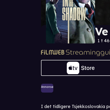
Ve
1 t 4
Annonse
I det tidligere Tsjekkoslovakia p