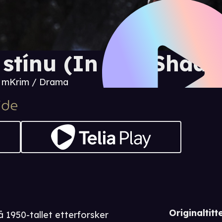
 stínu (In The Shad
6 m
Krim / Drama
Originaltitte
å 1950-tallet etterforsker