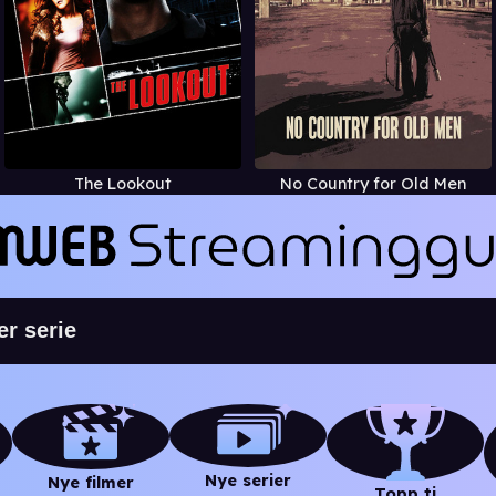
The Lookout
No Country for Old Men
Nye serier
Nye filmer
Topp ti