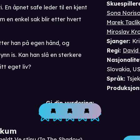
Skuespiller
i. En åpnet safe leder til en kjent
Sona Noris
 en enkel sak blir etter hvert
Marek Taclí
Miroslav Kr
Sjanger
:
Kr
etter han på egen hånd, og
Regi
:
David
ynn is. Kan han slå en sterkere
Nasjonalite
itt eget liv?
Slovakia, U
Språk
:
Tsje
Produksjon
Gi din vurdering:
ikum
meldt Ve stínu (In The Shadow)