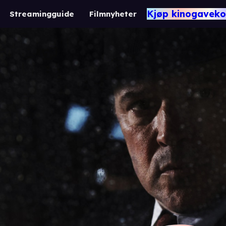
Kjøp kinogaveko
Streamingguide
Filmnyheter