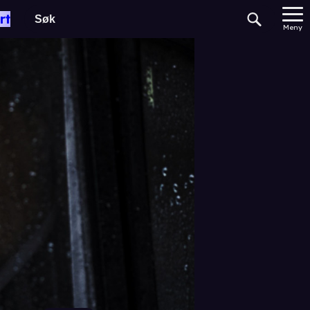
rt
Meny