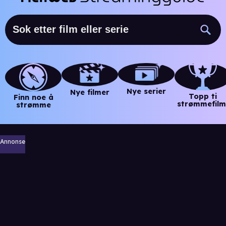
Nye serier
Nye filmer
Topp ti
Finn noe å
strømmefilm
strømme
Annonse