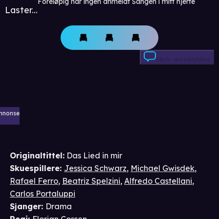
Foreløpig har ingen anmeldt Sangen i mitt hjerte
Laster...
Skriv anmeldelse
nnonse
Originaltittel:
Das Lied in mir
Skuespillere
:
Jessica Schwarz
,
Michael Gwisdek
,
Rafael Ferro
,
Beatriz Spelzini
,
Alfredo Castellani
,
Carlos Portaluppi
Sjanger
:
Drama