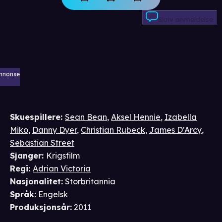
Skriv anmeldelse
nnonse
Skuespillere
:
Sean Bean
,
Aksel Hennie
,
Izabella
Miko
,
Danny Dyer
,
Christian Rubeck
,
James D'Arcy
,
Sebastian Street
Sjanger
:
Krigsfilm
Regi
:
Adrian Victoria
Nasjonalitet
:
Storbritannia
Språk
:
Engelsk
Produksjonsår
:
2011