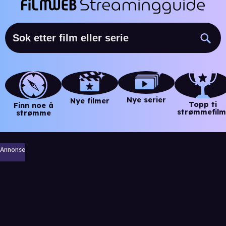
Nye serier
Nye filmer
Topp ti
Finn noe å
strømmefilm
strømme
Annonse