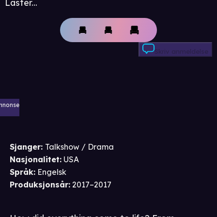
Laster...
Skriv anmeldelse
nnonse
Sjanger
:
Talkshow / Drama
Nasjonalitet
:
USA
Språk
:
Engelsk
Produksjonsår
:
2017–2017