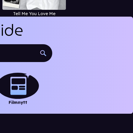
Tell Me You Love Me
Filmnytt