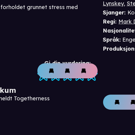
Lynskey
,
Ste
 i forholdet grunnet stress med
Sjanger
:
Ko
Regi
:
Mark 
Nasjonalite
Språk
:
Enge
Produksjon
Gi din vurdering:
ikum
meldt Togetherness