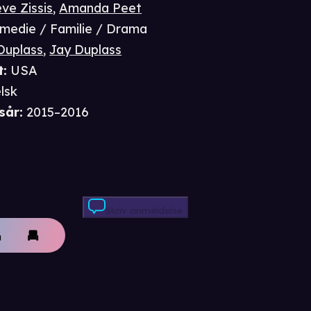
ve Zissis
,
Amanda Peet
medie / Familie / Drama
Duplass
,
Jay Duplass
t
:
USA
lsk
sår
:
2015–2016
Skriv anmeldelse