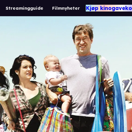
Kjøp kinogaveko
Streamingguide
Filmnyheter