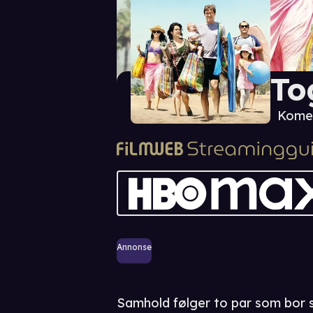
To
Komed
Annonse
Samhold følger to par som bor 