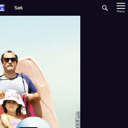
rt
Meny