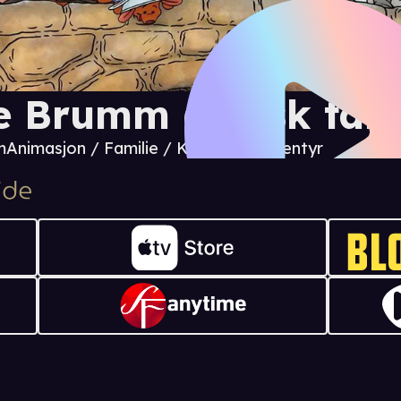
e Brumm (norsk tale
m
Animasjon / Familie / Komedie / Eventyr