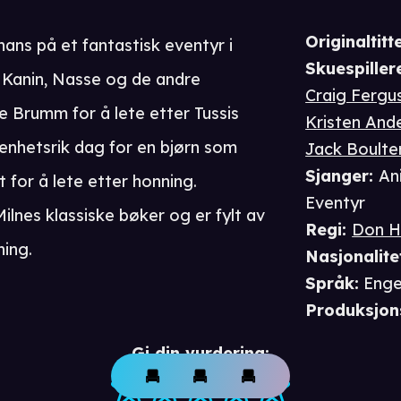
Originaltitte
ns på et fantastisk eventyr i
Skuespiller
Kanin, Nasse og de andre
Craig Fergu
e Brumm for å lete etter Tussis
Kristen And
venhetsrik dag for en bjørn som
Jack Boulte
Sjanger
:
An
 for å lete etter honning.
Eventyr
Milnes klassiske bøker og er fylt av
Regi
:
Don H
ning.
Nasjonalite
Språk
:
Enge
Produksjon
Gi din vurdering: