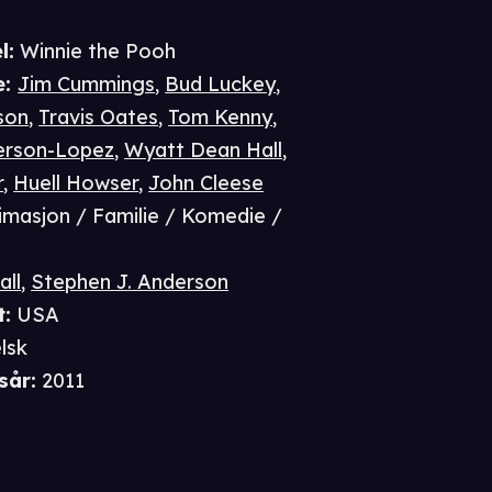
l:
Winnie the Pooh
e
:
Jim Cummings
,
Bud Luckey
,
son
,
Travis Oates
,
Tom Kenny
,
erson-Lopez
,
Wyatt Dean Hall
,
r
,
Huell Howser
,
John Cleese
imasjon / Familie / Komedie /
all
,
Stephen J. Anderson
t
:
USA
lsk
sår
:
2011