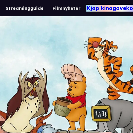
Kjøp kinogaveko
Streamingguide
Filmnyheter