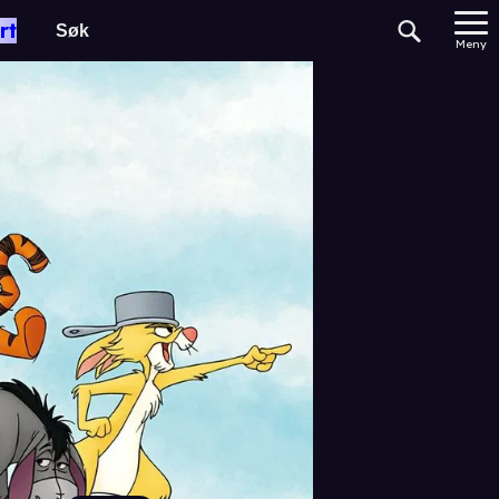
rt
Meny