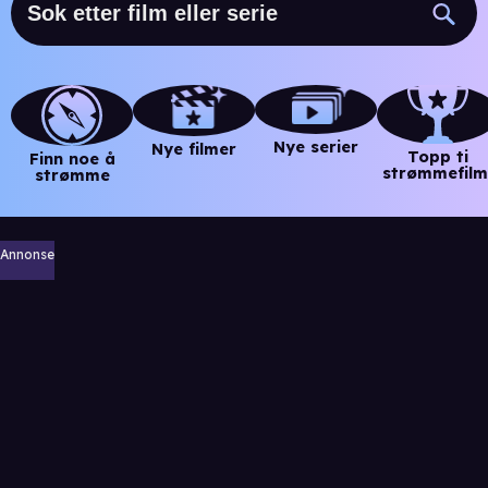
Nye serier
Nye filmer
Topp ti
Finn noe å
strømmefilm
strømme
Annonse