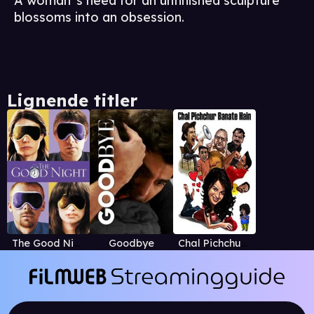
A woman''s need for an unfinished sculpture
blossoms into an obsession.
Lignende titler
The Good Night
Goodbye
Chal Pichchur Banate Hain