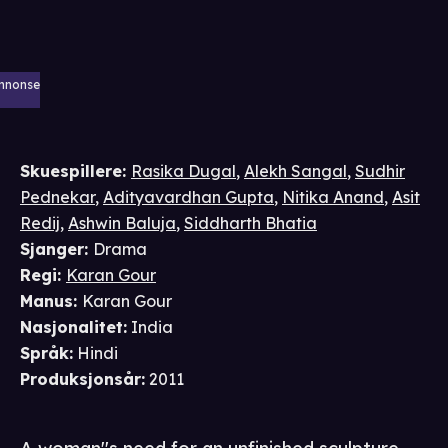
nnonse
Skuespillere
:
Rasika Dugal
,
Alekh Sangal
,
Sudhir
Pednekar
,
Adityavardhan Gupta
,
Nitika Anand
,
Asit
Redij
,
Ashwin Baluja
,
Siddharth Bhatia
Sjanger
:
Drama
Regi
:
Karan Gour
Manus
:
Karan Gour
Nasjonalitet
:
India
Språk
:
Hindi
Produksjonsår
:
2011