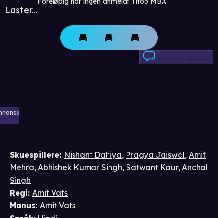
Foreløpig har ingen anmeldt Titoo MBA
Laster...
Skriv anmeldelse
nnonse
Skuespillere
:
Nishant Dahiya
,
Pragya Jaiswal
,
Amit
Mehra
,
Abhishek Kumar Singh
,
Satwant Kaur
,
Anchal
Singh
Regi
:
Amit Vats
Manus
:
Amit Vats