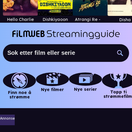
Hello Charlie
Dishkiyaoon
Atrangi Re - Hindi
Disha
Nye serier
Nye filmer
Topp ti
Finn noe å
strømmefilm
strømme
Annonse