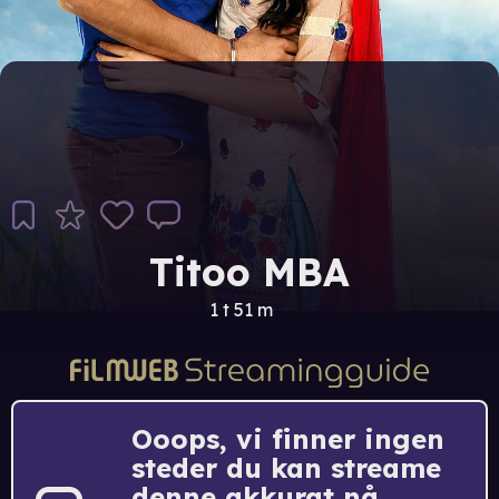
Titoo MBA
1 t 51 m
Ooops, vi finner ingen
steder du kan streame
denne akkurat nå.