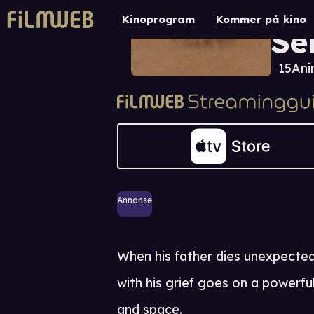
A 
Kinoprogram
Kommer på kino
Se
15
Ani
Annonse
When his father dies unexpecte
with his grief goes on a powerf
and space.