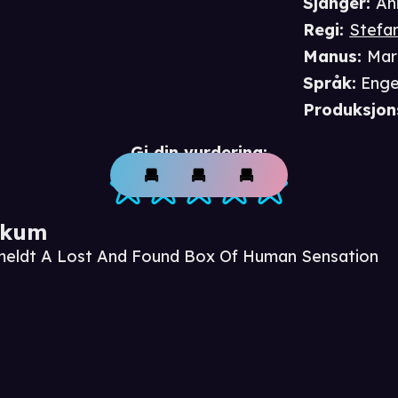
Sjanger
:
An
Regi
:
Stefa
Manus
:
Mar
Språk
:
Enge
Produksjon
Gi din vurdering:
ikum
nmeldt A Lost And Found Box Of Human Sensation