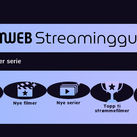
Nye serier
Nye filmer
Topp ti
strømmefilmer