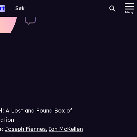
 Of Human
rt
Meny
l:
A Lost and Found Box of
ation
e
:
Joseph Fiennes
,
Ian McKellen