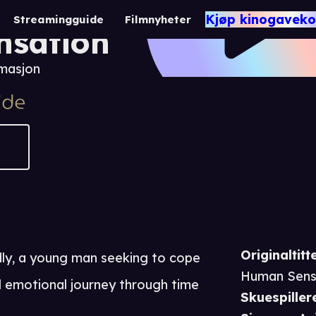
Lost And Found Box
Kjøp kinogaveko
Streamingguide
Filmnyheter
nsation
masjon
Originaltitte
dly, a young man seeking to cope
Human Sens
ul emotional journey through time
Skuespiller