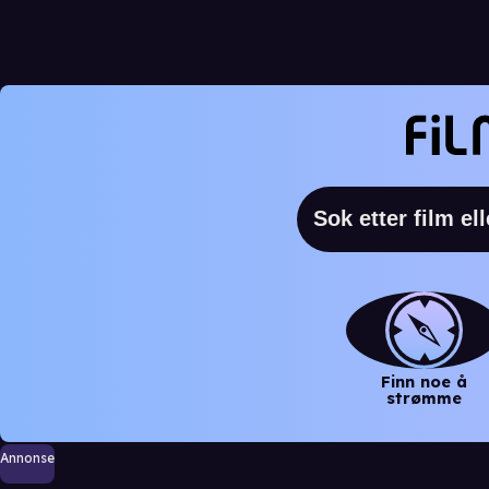
Finn noe å
strømme
Annonse