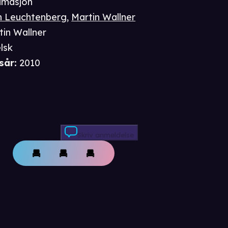
imasjon
n Leuchtenberg
,
Martin Wallner
tin Wallner
lsk
sår
:
2010
Skriv anmeldelse