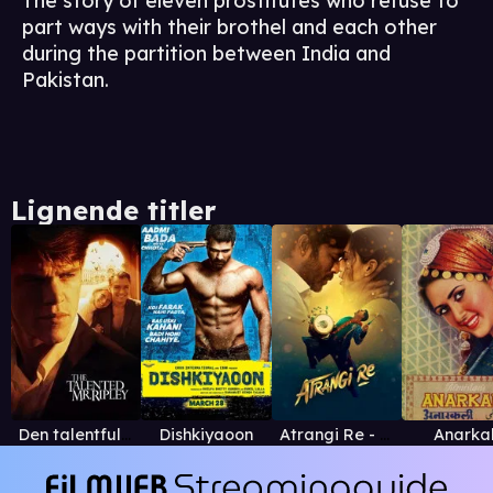
The story of eleven prostitutes who refuse to
part ways with their brothel and each other
during the partition between India and
Pakistan.
Lignende titler
Den talentfulle mr. Ripley
Dishkiyaoon
Atrangi Re - Hindi
Anarkal