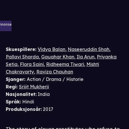
nnonse
Skuespillere
:
Vidya Balan
,
Naseeruddin Shah
,
Pallavi Sharda
,
Gauahar Khan
,
Ila Arun
,
Priyanka
Setia
,
Flora Saini
,
Ridheema Tiwari
,
Mishti
Chakravarty
,
Raviza Chauhan
Sjanger
:
Action / Drama / Historie
Regi
:
Srijit Mukherji
Nasjonalitet
:
India
Språk
:
Hindi
Produksjonsår
:
2017