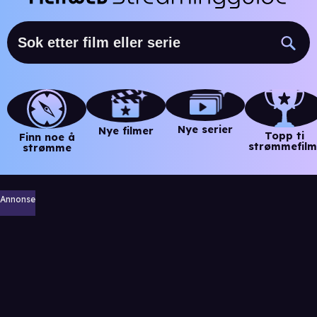
Nye serier
Nye filmer
Topp ti
Finn noe å
strømmefilm
strømme
Annonse