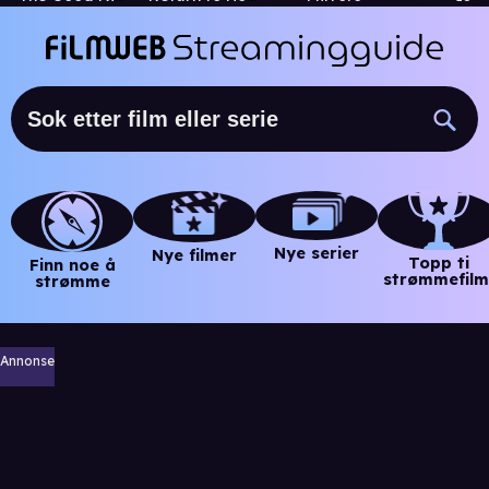
Nye serier
Nye filmer
Topp ti
Finn noe å
strømmefilm
strømme
Annonse