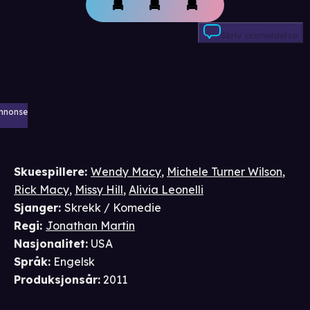
Skriv anmeldelse
nnonse
Skuespillere
:
Wendy Macy
,
Michele Turner Wilson
,
Rick Macy
,
Missy Hill
,
Alivia Leonelli
Sjanger
:
Skrekk / Komedie
Regi
:
Jonathan Martin
Nasjonalitet
:
USA
Språk
:
Engelsk
Produksjonsår
:
2011