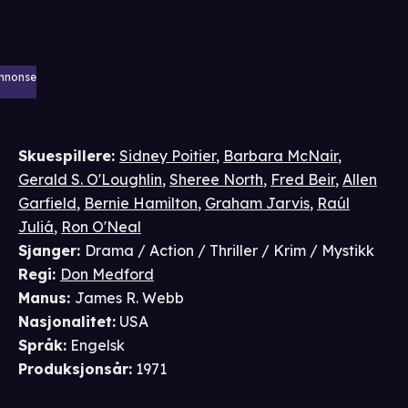
nnonse
Skuespillere
:
Sidney Poitier
,
Barbara McNair
,
Gerald S. O'Loughlin
,
Sheree North
,
Fred Beir
,
Allen
Garfield
,
Bernie Hamilton
,
Graham Jarvis
,
Raúl
Juliá
,
Ron O'Neal
Sjanger
:
Drama / Action / Thriller / Krim / Mystikk
Regi
:
Don Medford
Manus
:
James R. Webb
Nasjonalitet
:
USA
Språk
:
Engelsk
Produksjonsår
:
1971