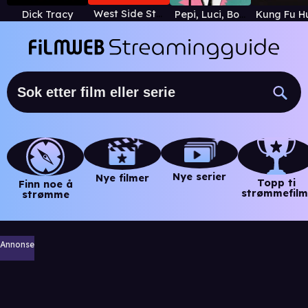
West Side Story
Dick Tracy
Pepi, Luci, Bom y otras chicas del montón
Nye serier
Nye filmer
Topp ti
Finn noe å
strømmefilm
strømme
Annonse