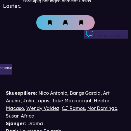
Foreløpig har ingen anmeldt Posas
Laster...
Skriv anmeldelse
nnonse
Skuespillere
:
Nico Antonio
,
Bangs Garcia
,
Art
Acuña
,
John Lapus
,
Jake Macapagal
,
Hector
Macaso
,
Wendy Valdez
,
CJ Ramos
,
Nor Domingo
,
Susan Africa
Sjanger
:
Drama