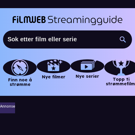
Nye serier
Nye filmer
Topp ti
Finn noe å
strømmefilm
strømme
Annonse