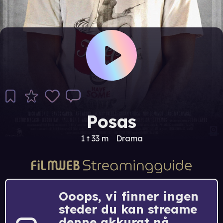
Posas
1 t 33 m
Drama
Ooops, vi finner ingen
steder du kan streame
denne akkurat nå.