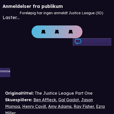
Anmeldelser fra publikum
Foreløpig har ingen anmeldt Justice League (3D)
Laster...
Skriv anmeldelse
nnonse
Originaltittel:
The Justice League Part One
Skuespillere
:
Ben Affleck
,
Gal Gadot
,
Jason
Momoa
,
Henry Cavill
,
Amy Adams
,
Ray Fisher
,
Ezra
Miller