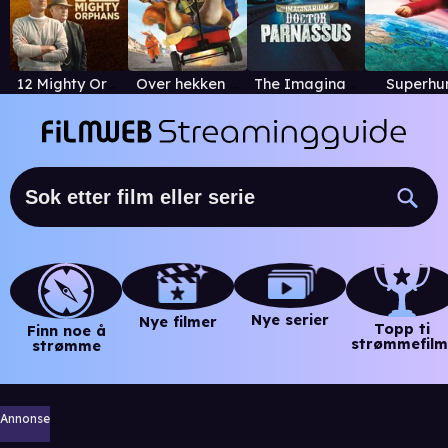
12 Mighty Orphans
Over hekken (norsk tale)
The Imaginarium of Doctor Parnassus
Superhu
Nye serier
Nye filmer
Topp ti
Finn noe å
strømmefilm
strømme
Annonse