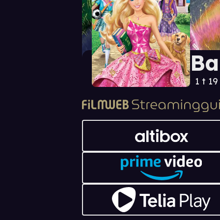
Ba
1 t 19