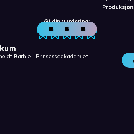
Produksjon
Gi din vurdering:
ikum
meldt Barbie - Prinsesseakademiet