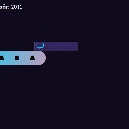
sår
:
2011
Skriv anmeldelse