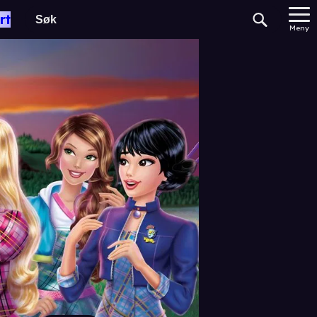
rt
Meny