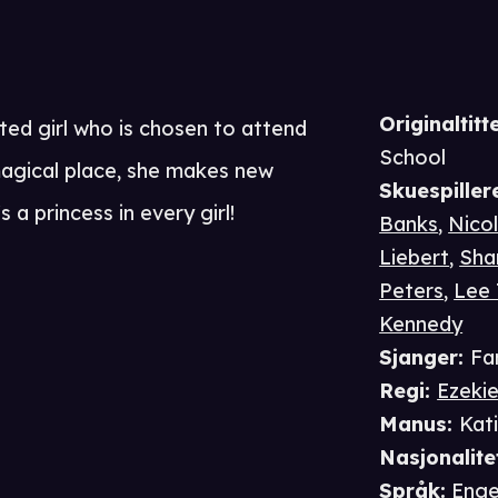
Originaltitte
rted girl who is chosen to attend
School
magical place, she makes new
Skuespiller
 a princess in every girl!
Banks
,
Nicol
Liebert
,
Sha
Peters
,
Lee 
Kennedy
Sjanger
:
Fa
Regi
:
Ezeki
Manus
:
Kat
Nasjonalite
Språk
:
Enge