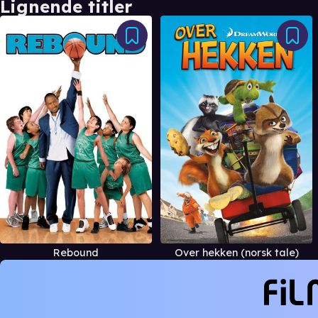
Lignende titler
Rebound
Over hekken (norsk tale)