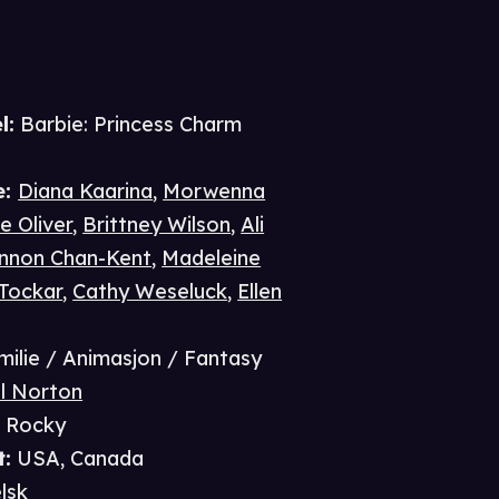
l:
Barbie: Princess Charm
e
:
Diana Kaarina
,
Morwenna
e Oliver
,
Brittney Wilson
,
Ali
nnon Chan-Kent
,
Madeleine
Tockar
,
Cathy Weseluck
,
Ellen
milie / Animasjon / Fantasy
el Norton
i Rocky
t
:
USA, Canada
lsk