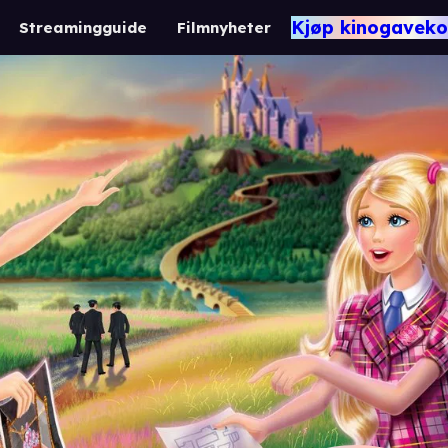
Kjøp kinogaveko
Streamingguide
Filmnyheter