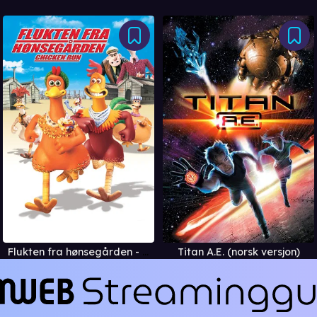
Flukten fra hønsegården - Chicken Run (norsk versj
Titan A.E. (norsk versjon)