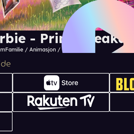
rbie - Prinsesseaka
 m
Familie / Animasjon / Fantasy