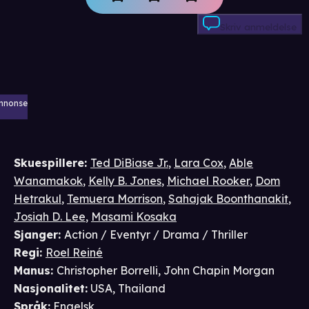
Skriv anmeldelse
nnonse
Skuespillere
:
Ted DiBiase Jr.
,
Lara Cox
,
Able
Wanamakok
,
Kelly B. Jones
,
Michael Rooker
,
Dom
Hetrakul
,
Temuera Morrison
,
Sahajak Boonthanakit
,
Josiah D. Lee
,
Masami Kosaka
Sjanger
:
Action / Eventyr / Drama / Thriller
Regi
:
Roel Reiné
Manus
:
Christopher Borrelli
,
John Chapin Morgan
Nasjonalitet
:
USA, Thailand
Språk
:
Engelsk