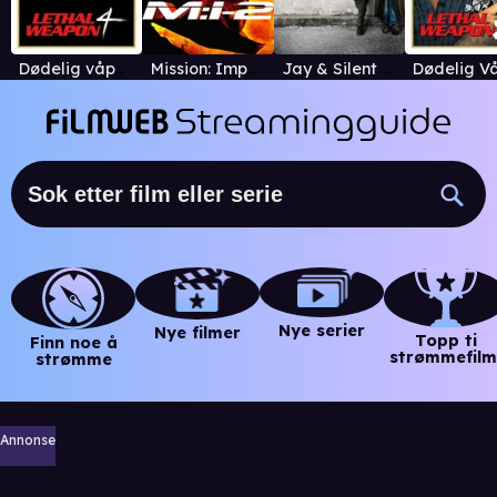
Dødelig våpen 4
Mission: Impossible II
Jay & Silent Bob Reboot
Nye serier
Nye filmer
Topp ti
Finn noe å
strømmefilm
strømme
Annonse