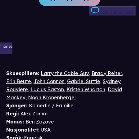
Skriv anmeldelse
nnonse
Skuespillere
:
Larry the Cable Guy
,
Brady Reiter
,
Erin Beute
,
John Connon
,
Gabriel Suttle
,
Sydney
Rouviere
,
Lucius Baston
,
Kristen Wharton
,
David
Mackey
,
Noah Kronenberger
Sjanger
:
Komedie / Familie
Regi
:
Alex Zamm
Manus
:
Ben Zazove
Nasjonalitet
:
USA
Språk
:
Engelsk