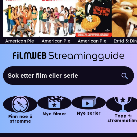
American Pie Presents: The Naked Mile
American Pie Presents: Beta House
American Pie: Bryllupet
Nye serier
Nye filmer
Topp ti
Finn noe å
strømmefilm
strømme