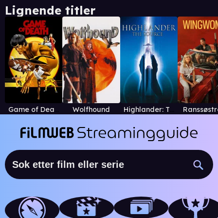
Lignende titler
Game of Death (1978)
Wolfhound
Highlander: The Source
Ranssøst