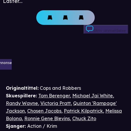
Laster...
Skriv anmeldelse
nnonse
Originaltittel:
Cops and Robbers
Skuespillere
:
Tom Berenger
,
Michael Jai White
,
Randy Wayne
,
Victoria Pratt
,
Quinton 'Rampage'
Jackson
,
Chosen Jacobs
,
Patrick Kilpatrick
,
Melissa
Bolona
,
Ronnie Gene Blevins
,
Chuck Zito
Sjanger
:
Action / Krim