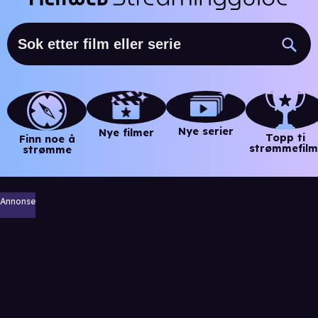
Nye serier
Nye filmer
Topp ti
Finn noe å
strømmefilm
strømme
Annonse