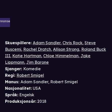
nnonse
Skuespillere
:
Adam Sandler
,
Chris Rock
,
Steve
Buscemi
,
Rachel Dratch
,
Allison Strong
,
Roland Buck
III
,
Katie Hartman
,
Chloe Himmelman
,
Jake
Lippmann
,
Jim Barone
Sjanger
:
Komedie
Regi
:
Robert Smigel
Manus
:
Adam Sandler
,
Robert Smigel
Nasjonalitet
:
USA
Språk
:
Engelsk
Produksjonsår
:
2018