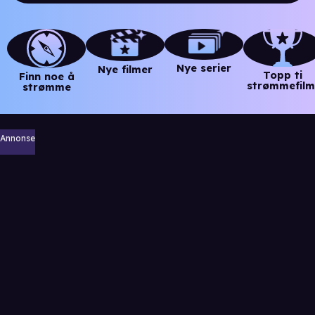
Nye serier
Nye filmer
Topp ti
Finn noe å
strømmefilm
strømme
Annonse