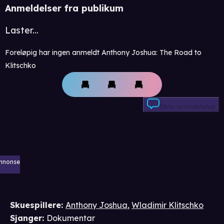
Anmeldelser fra publikum
Laster...
Foreløpig har ingen anmeldt Anthony Joshua: The Road to
Klitschko
Skriv anmeldelse
nnonse
Skuespillere
:
Anthony Joshua
,
Wladimir Klitschko
Sjanger
:
Dokumentar