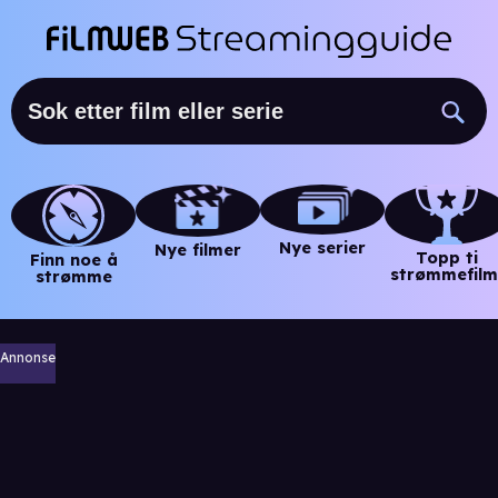
Nye serier
Nye filmer
Topp ti
Finn noe å
strømmefilm
strømme
Annonse