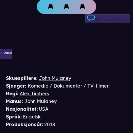
Skriv anmeldelse
nnonse
Skuespillere
:
John Mulaney
Sjanger
:
Komedie / Dokumentar / TV-filmer
Regi
:
Alex Timbers
Manus
:
John Mulaney
Nasjonalitet
:
USA
Språk
:
Engelsk
Produksjonsår
:
2018