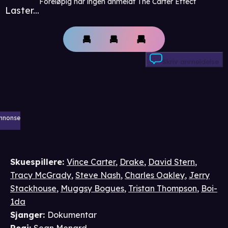
Foreløpig har ingen anmeldt The Carter Effect
Laster...
Skriv anmeldelse
nnonse
Skuespillere
:
Vince Carter
,
Drake
,
David Stern
,
Tracy McGrady
,
Steve Nash
,
Charles Oakley
,
Jerry
Stackhouse
,
Muggsy Bogues
,
Tristan Thompson
,
Boi-
1da
Sjanger
:
Dokumentar