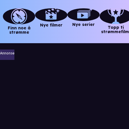
Nye serier
Nye filmer
Topp ti
Finn noe å
strømmefilm
strømme
Annonse