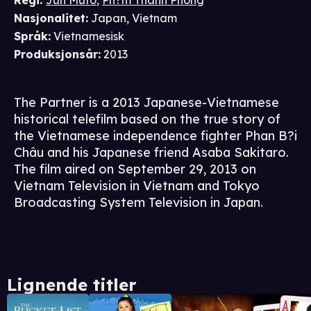
Regi
:
Jun Mutô
,
Ph?m Thanh Phong
Nasjonalitet
:
Japan, Vietnam
Språk
:
Vietnamesisk
Produksjonsår
:
2013
The Partner is a 2013 Japanese-Vietnamese
historical telefilm based on the true story of
the Vietnamese independence fighter Phan B?i
Châu and his Japanese friend Asaba Sakitaro.
The film aired on September 29, 2013 on
Vietnam Television in Vietnam and Tokyo
Broadcasting System Television in Japan.
Lignende titler