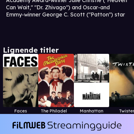
Academy Award-winner Julie Christie ("Heaven
Can Wait," "Dr. Zhivago") and Oscar-and
Emmy-winner George C. Scott ("Patton") star
Lignende titler
Faces
The Philadelphia Story
Manhattan
Twiste