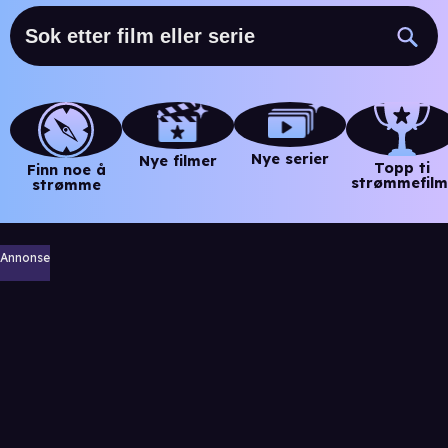
Nye serier
Nye filmer
Topp ti
Finn noe å
strømmefilm
strømme
Annonse