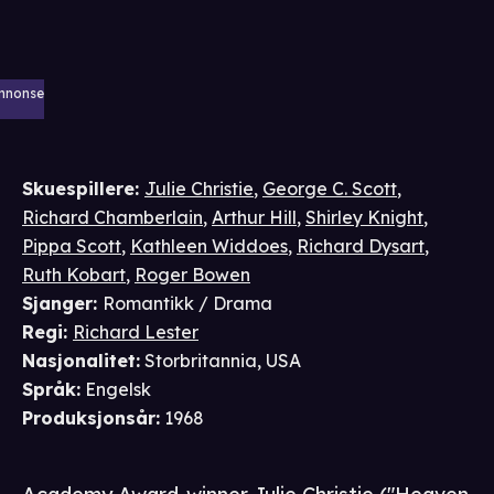
nnonse
Skuespillere
:
Julie Christie
,
George C. Scott
,
Richard Chamberlain
,
Arthur Hill
,
Shirley Knight
,
Pippa Scott
,
Kathleen Widdoes
,
Richard Dysart
,
Ruth Kobart
,
Roger Bowen
Sjanger
:
Romantikk / Drama
Regi
:
Richard Lester
Nasjonalitet
:
Storbritannia, USA
Språk
:
Engelsk
Produksjonsår
:
1968