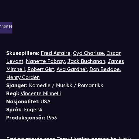
nnonse
Skuespillere
:
Fred Astaire
,
Cyd Charisse
,
Oscar
Levant
,
Nanette Fabray
,
Jack Buchanan
,
James
Mitchell
,
Robert Gist
,
Ava Gardner
,
Don Beddoe
,
Henry Corden
Sjanger
:
Komedie / Musikk / Romantikk
Regi
:
Vincente Minnelli
Nasjonalitet
:
USA
Språk
:
Engelsk
Produksjonsår
:
1953