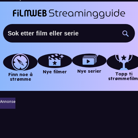
Nye serier
Nye filmer
Topp ti
Finn noe å
strømmefilm
strømme
Annonse