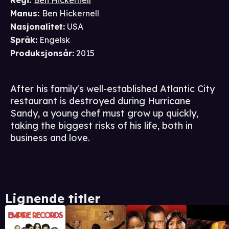
Regi
:
Ben Hickernell
Manus
:
Ben Hickernell
Nasjonalitet
:
USA
Språk
:
Engelsk
Produksjonsår
:
2015
After his family's well-established Atlantic City
restaurant is destroyed during Hurricane
Sandy, a young chef must grow up quickly,
taking the biggest risks of his life, both in
business and love.
Lignende titler