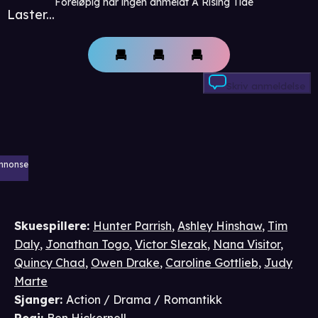
Foreløpig har ingen anmeldt A Rising Tide
Laster...
Skriv anmeldelse
nnonse
Skuespillere
:
Hunter Parrish
,
Ashley Hinshaw
,
Tim
Daly
,
Jonathan Togo
,
Victor Slezak
,
Nana Visitor
,
Quincy Chad
,
Owen Drake
,
Caroline Gottlieb
,
Judy
Marte
Sjanger
:
Action / Drama / Romantikk