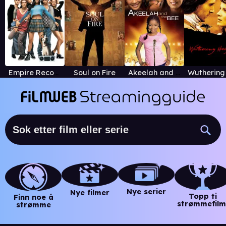
Empire Records
Soul on Fire
Akeelah and the Bee
Nye serier
Nye filmer
Topp ti
Finn noe å
strømmefilm
strømme