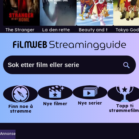
The Stranger in My Home
La den rette komme inn
Beauty and the Beast: The Enchanted Christmas
Nye serier
Nye filmer
Topp ti
Finn noe å
strømmefilm
strømme
Annonse