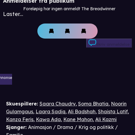
Anmeldelser fra publikum
Foreløpig har ingen anmeldt The Breadwinner
Laster...
Skriv anmeldelse
nnonse
Skuespillere
:
Saara Chaudry
,
Soma Bhatia
,
Noorin
Gulamgaus
,
Laara Sadiq
,
Ali Badshah
,
Shaista Latif
,
Kanza Feris
,
Kawa Ada
,
Kane Mahon
,
Ali Kazmi
Sjanger
:
Animasjon / Drama / Krig og politikk /