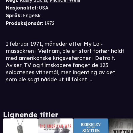
Regi
:
Rusty Sachs
,
Michaël Weill
Nasjonalitet
:
USA
Språk
:
Engelsk
Produksjonsår
:
1972
I februar 1971, måneder etter My Lai-
massakren i Vietnam, ble et stort forhør holdt
med amerikanske krigsveteraner i Detroit.
Aviser, TV og filmskapere fanget de 125
soldatenes vitnemål, men ingenting av det
som ble sagt nådde ut til folket ...
Lignende titler