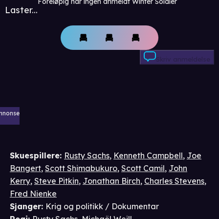
Foreløpig har ingen anmeldt Winter Soldier
Laster...
Skriv anmeldelse
nnonse
Skuespillere
:
Rusty Sachs
,
Kenneth Campbell
,
Joe
Bangert
,
Scott Shimabukuro
,
Scott Camil
,
John
Kerry
,
Steve Pitkin
,
Jonathan Birch
,
Charles Stevens
,
Fred Nienke
Sjanger
:
Krig og politikk / Dokumentar