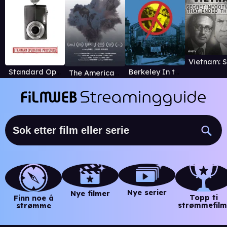
Standard Operating Procedure
Berkeley In the Sixties
The American War
Nye serier
Nye filmer
Topp ti
Finn noe å
strømmefilm
strømme