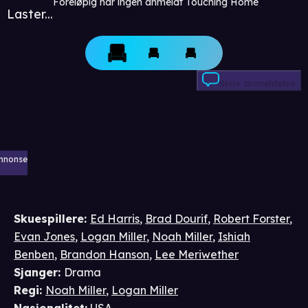
Foreløpig har ingen anmeldt Touching Home
Laster...
Skriv anmeldelse
nnonse
Skuespillere
:
Ed Harris
,
Brad Dourif
,
Robert Forster
,
Evan Jones
,
Logan Miller
,
Noah Miller
,
Ishiah
Benben
,
Brandon Hanson
,
Lee Meriwether
Sjanger
:
Drama
Regi
:
Noah Miller
,
Logan Miller