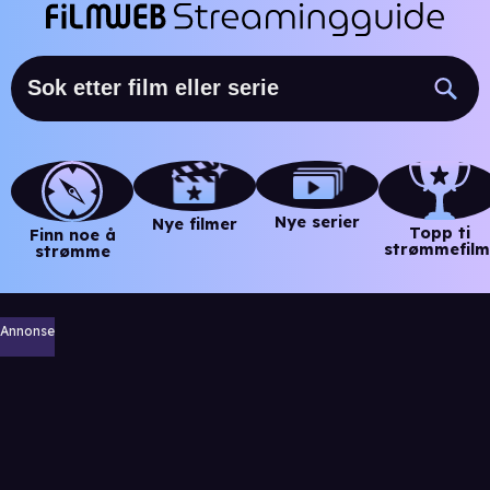
Nye serier
Nye filmer
Topp ti
Finn noe å
strømmefilm
strømme
Annonse