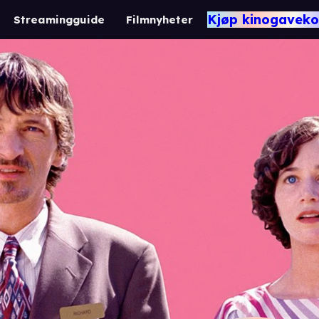
Kjøp kinogaveko
Streamingguide
Filmnyheter