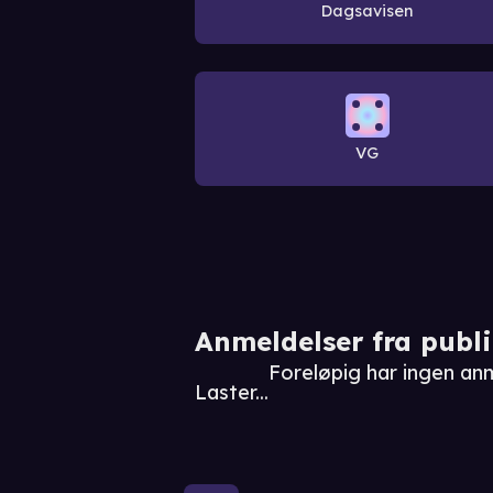
Dagsavisen
VG
Anmeldelser fra publ
Foreløpig har ingen a
Laster...