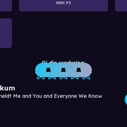
NRK P3
Gi din vurdering:
ikum
nmeldt Me and You and Everyone We Know