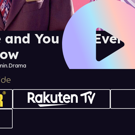
 and You and Every
now
min.
Drama