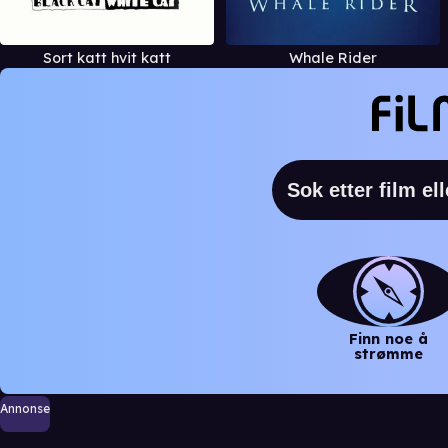
Sort katt hvit katt
Whale Rider
Finn noe å
strømme
Annonse