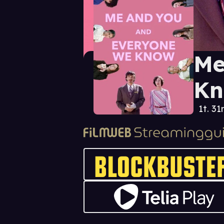
Me
K
1t. 31