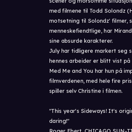
scener og morsomme situasjone
med filmene til Todd Solondz (H
motsetning til Solondz' filmer,
menneskefiendtlige, har Miranda
sine absurde karakterer.
July har tidligere markert seg
hennes arbeider er blitt vist
Med Me and You har hun på imp
filmverdenen, med hele fire pri
spiller selv Christine i filmen.
"This year's Sideways! It's orig
daring!"
Roger Ebert, CHICAGO SUN-T