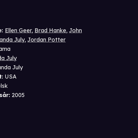
e
:
Ellen Geer
,
Brad Hanke
,
John
anda July
,
Jordan Potter
ama
a July
anda July
t
:
USA
lsk
sår
:
2005