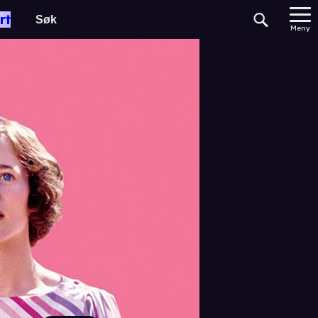
rt
Meny