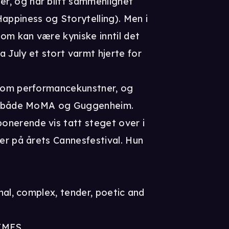
r, og har blitt sammenlignet
appiness og Storytelling). Men i
 som kan være kyniske inntil det
 July et stort varmt hjerte for
 som performancekunstner, og
 på både MoMA og Guggenheim.
onerende vis tatt steget over i
ser på årets Cannesfestival. Hun
inal, complex, tender, poetic and
IMES