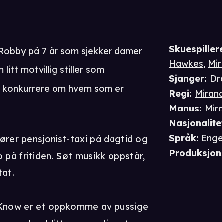
Skuespiller
n: Robby på 7 år som sjekker damer
Hawkes
,
Mir
litt motvillig stiller som
Sjanger
:
Dr
il konkurrere om hvem som er
Regi
:
Mirand
Manus
:
Mir
Nasjonalite
Språk
:
Enge
jører pensjonist-taxi på dagtid og
Produksjon
 på fritiden. Søt musikk oppstår,
tat.
Know er et oppkomme av pussige