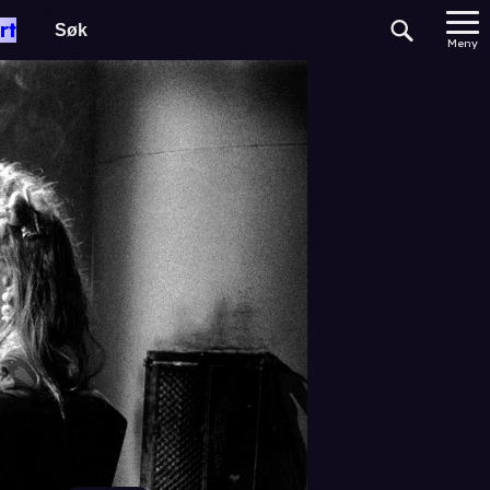
rt
Meny