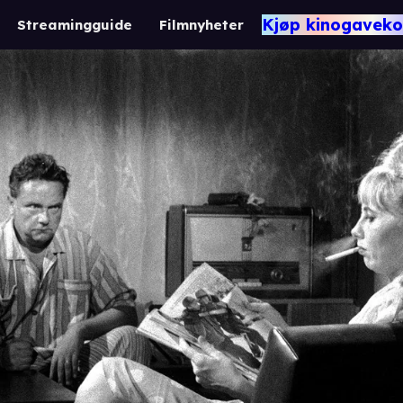
Kjøp kinogaveko
Streamingguide
Filmnyheter