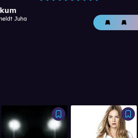
ikum
meldt Juha