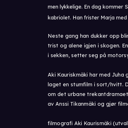
men lykkelige. En dag kommer S
kabriolet. Han frister Marja med
Neste gang han dukker opp blir
trist og alene igjen i skogen. 
i sekken, setter seg på motors
Aki Kauriskmäki har med Juha gå
laget en stumfilm i sort/hvitt.
om det urbane trekantdramaet
av Anssi Tikanmäki og gjør filme
filmografi Aki Kaurismäki (utva