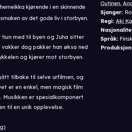
Outinen
,
And
hemeikka kjørende i en skinnende
Sjanger
:
Ro
 smaken av det gode liv i storbyen.
Regi
:
Aki Ka
Nasjonalite
 hun med til byen og Juha sitter
Språk
:
Fins
En vakker dag pakker han øksa ned
Produksjon
ykkelen og kjører mot storbyen.
tt tilbake til selve urfilmen, og
 Det er en enkel, men magisk film
. Musikken er spesialkomponert
n til en unik opplevelse.
lg)