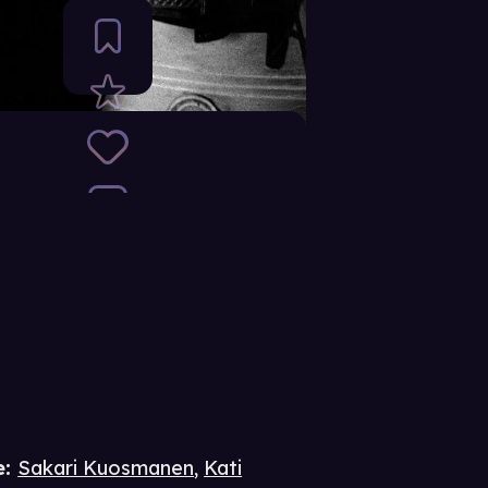
e
:
Sakari Kuosmanen
,
Kati