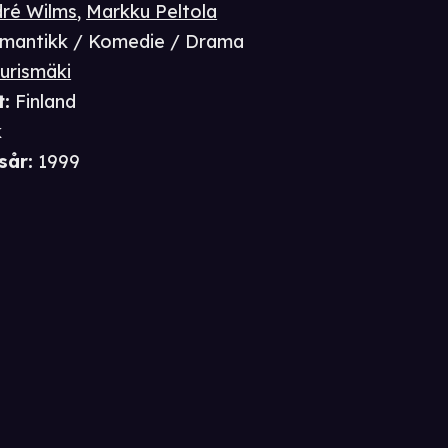
ré Wilms
,
Markku Peltola
mantikk / Komedie / Drama
urismäki
t
:
Finland
k
sår
:
1999