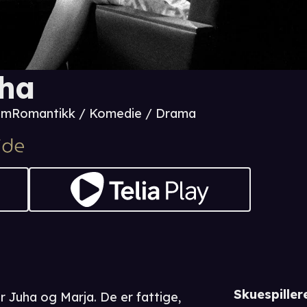
ha
 m
Romantikk / Komedie / Drama
Skuespiller
er Juha og Marja. De er fattige,