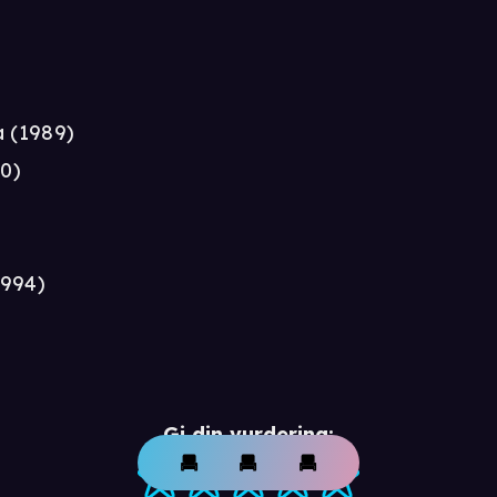
 (1989)
90)
1994)
Gi din vurdering: