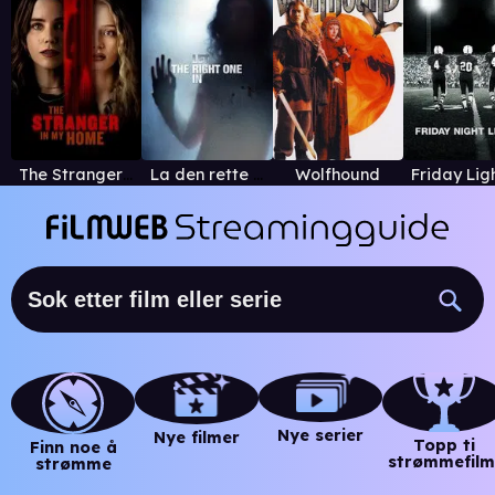
The Stranger in My Home
La den rette komme inn
Wolfhound
Nye serier
Nye filmer
Topp ti
Finn noe å
strømmefilm
strømme