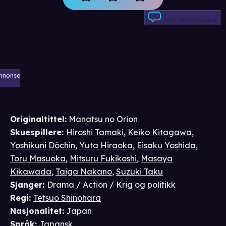
Skriv anmeldelse
nnonse
Originaltittel:
Manatsu no Orion
Skuespillere
:
Hiroshi Tamaki
,
Keiko Kitagawa
,
Yoshikuni Dôchin
,
Yuta Hiraoka
,
Eisaku Yoshida
,
Toru Masuoka
,
Mitsuru Fukikoshi
,
Masaya
Kikawada
,
Taiga Nakano
,
Suzuki Taku
Sjanger
:
Drama / Action / Krig og politikk
Regi
:
Tetsuo Shinohara
Nasjonalitet
:
Japan
Språk
:
Japansk