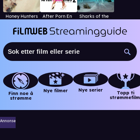
Honey Hunters
After Porn Ends 2
Sharks of the Bermuda Triangle
Nye serier
Nye filmer
Topp ti
Finn noe å
strømmefilm
strømme
Annonse