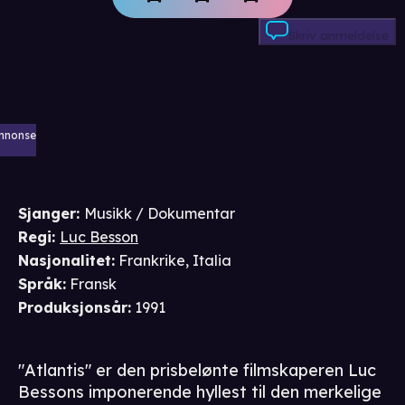
Skriv anmeldelse
nnonse
Sjanger
:
Musikk / Dokumentar
Regi
:
Luc Besson
Nasjonalitet
:
Frankrike, Italia
Språk
:
Fransk
Produksjonsår
:
1991
"Atlantis" er den prisbelønte filmskaperen Luc
Bessons imponerende hyllest til den merkelige