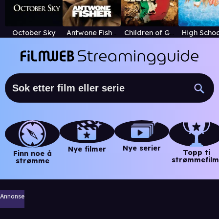
October Sky
Antwone Fisher
Children of Glory
Nye serier
Nye filmer
Topp ti
Finn noe å
strømmefilm
strømme
Annonse