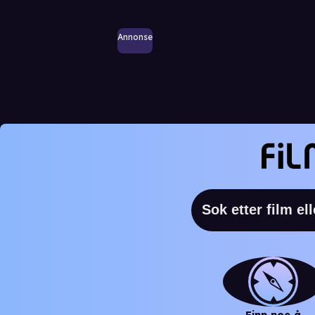
Annonse
Finn noe å