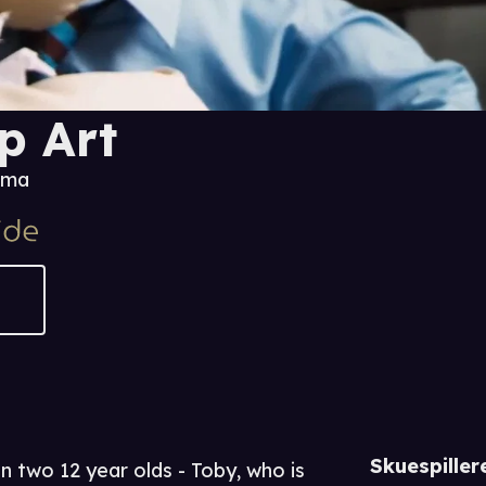
p Art
ama
Skuespiller
n two 12 year olds - Toby, who is