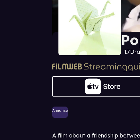
Po
17
Dr
Annonse
A film about a friendship betwee