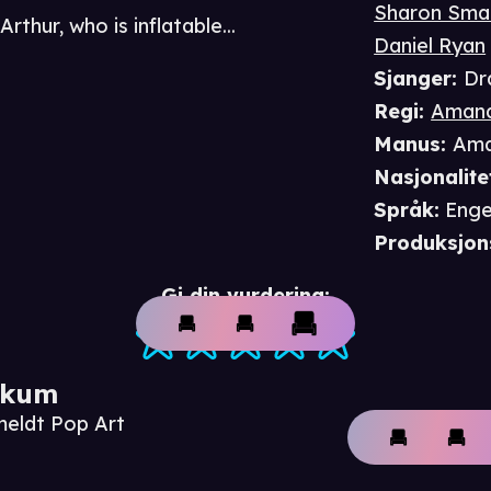
Sharon Smal
rthur, who is inflatable...
Daniel Ryan
Sjanger
:
Dr
Regi
:
Amand
Manus
:
Ama
Nasjonalite
Språk
:
Enge
Produksjon
Gi din vurdering:
ikum
meldt Pop Art