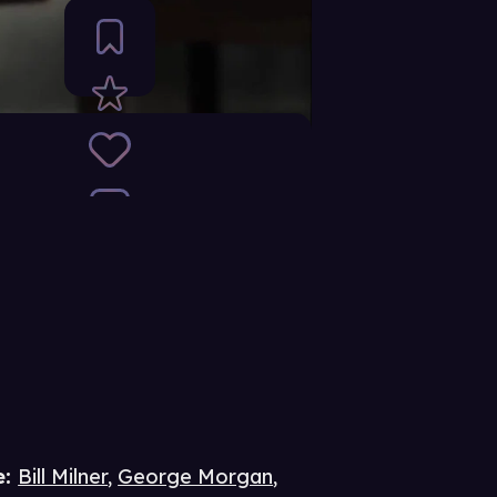
e
:
Bill Milner
,
George Morgan
,