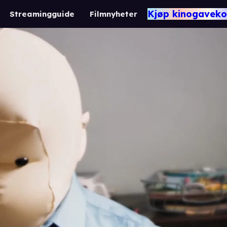
Kjøp kinogaveko
Streamingguide
Filmnyheter