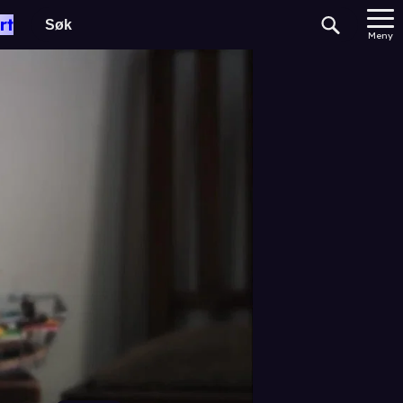
rt
Meny