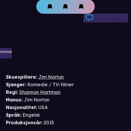
Skriv anmeldelse
nnonse
Skuespillere
:
Jim Norton
Sjanger
:
Komedie / TV-filmer
Regi
:
Shannon Hartman
Manus
:
Jim Norton
Nasjonalitet
:
USA
Språk
:
Engelsk
Produksjonsår
:
2015