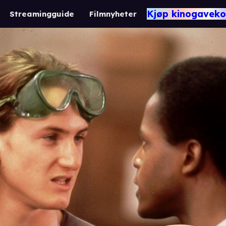
Kjøp kinogaveko
Streamingguide
Filmnyheter