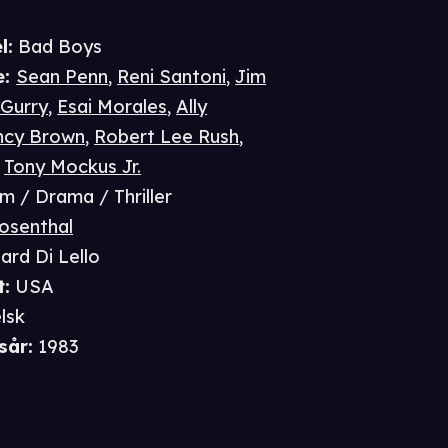
l:
Bad Boys
e
:
Sean Penn
,
Reni Santoni
,
Jim
 Gurry
,
Esai Morales
,
Ally
ncy Brown
,
Robert Lee Rush
,
,
Tony Mockus Jr.
im / Drama / Thriller
osenthal
ard Di Lello
t
:
USA
lsk
sår
:
1983