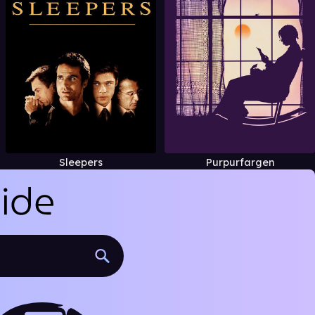
Sleepers
Purpurfargen