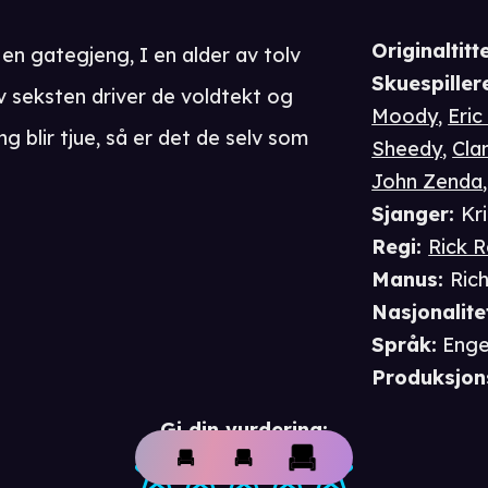
Originaltitte
 en gategjeng, I en alder av tolv
Skuespiller
av seksten driver de voldtekt og
Moody
,
Eric
g blir tjue, så er det de selv som
Sheedy
,
Cla
John Zenda
Sjanger
:
Kr
Regi
:
Rick R
Manus
:
Rich
Nasjonalite
Språk
:
Enge
Produksjon
Gi din vurdering: