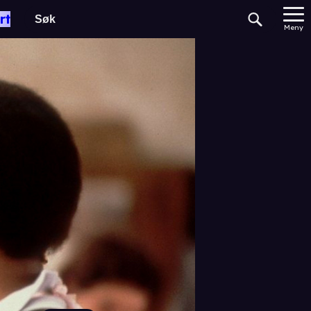
rt
Meny