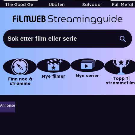
The Good German
Ubåten
Salvador
Nye serier
Nye filmer
Topp ti
Finn noe å
strømmefilm
strømme
Annonse