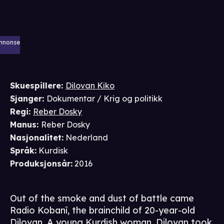
nnonse
Skuespillere
:
Dilovan Kîko
Sjanger
:
Dokumentar / Krig og politikk
Regi
:
Reber Dosky
Manus
:
Reber Dosky
Nasjonalitet
:
Nederland
Språk
:
Kurdisk
Produksjonsår
:
2016
Out of the smoke and dust of battle came
Radio Kobanî, the brainchild of 20-year-old
Dilovan. A young Kurdish woman, Dilovan took