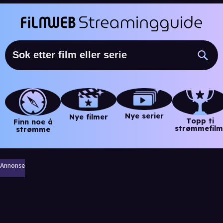
Nye serier
Nye filmer
Topp ti
Finn noe å
strømmefilm
strømme
Annonse