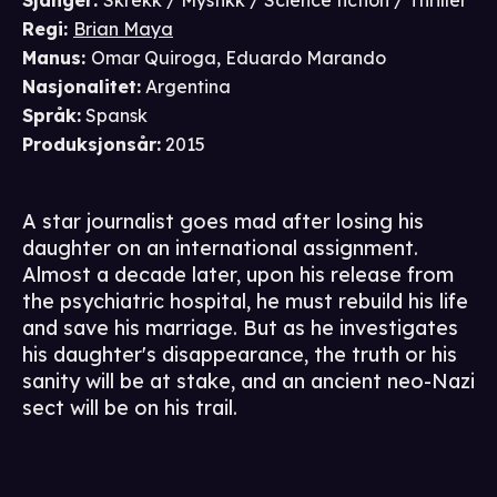
Sjanger
:
Skrekk / Mystikk / Science fiction / Thriller
Regi
:
Brian Maya
Manus
:
Omar Quiroga
,
Eduardo Marando
Nasjonalitet
:
Argentina
Språk
:
Spansk
Produksjonsår
:
2015
A star journalist goes mad after losing his
daughter on an international assignment.
Almost a decade later, upon his release from
the psychiatric hospital, he must rebuild his life
and save his marriage. But as he investigates
his daughter's disappearance, the truth or his
sanity will be at stake, and an ancient neo-Nazi
sect will be on his trail.