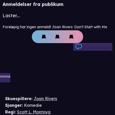
Anmeldelser fra publikum
Laster...
Foreløpig har ingen anmeldt Joan Rivers: Don't Start with Me
Skriv anmeldelse
nnonse
Skuespillere
:
Joan Rivers
Sjanger
:
Komedie
Regi
:
Scott L. Montoya