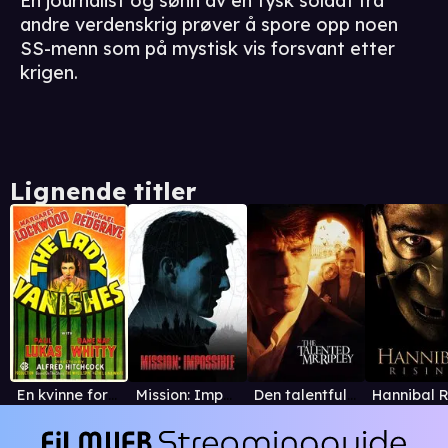
En journalist og sønn av en tysk soldat fra
andre verdenskrig prøver å spore opp noen
SS-menn som på mystisk vis forsvant etter
krigen.
Lignende titler
En kvinne forsvinner
Mission: Impossible
Den talentfulle mr. Ripley