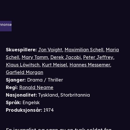
nnonse
Skuespillere
:
Jon Voight
,
Maximilian Schell
,
Maria
Schell
,
Mary Tamm
,
Derek Jacobi
,
Peter Jeffrey
,
Klaus Löwitsch
,
Kurt Meisel
,
Hannes Messemer
,
Garfield Morgan
Sjanger
:
Drama / Thriller
Regi
:
Ronald Neame
Nasjonalitet
:
Tyskland, Storbritannia
Språk
:
Engelsk
Produksjonsår
:
1974