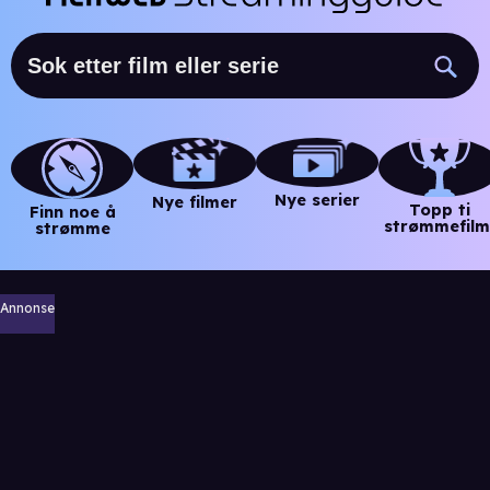
Nye serier
Nye filmer
Topp ti
Finn noe å
strømmefilm
strømme
Annonse