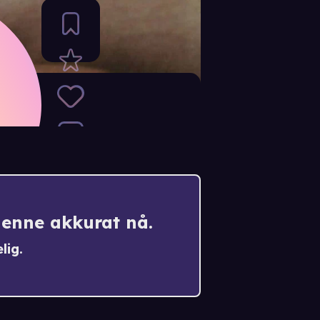
denne akkurat nå.
lig.