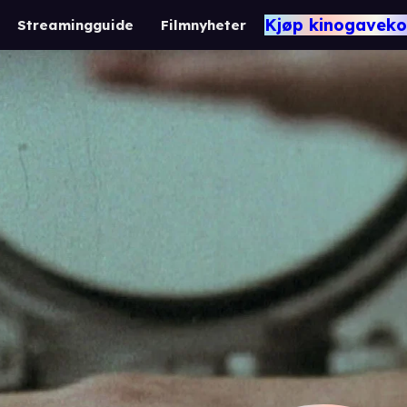
Kjøp kinogaveko
Streamingguide
Filmnyheter