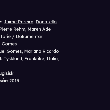
e
:
Jaime Pereira
,
Donatello
Pierre Rehm
,
Maren Ade
storie / Dokumentar
l Gomes
uel Gomes
,
Mariana Ricardo
t
:
Tyskland, Frankrike, Italia,
ugisisk
sår
:
2013