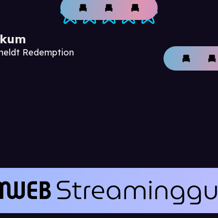
ikum
nmeldt Redemption