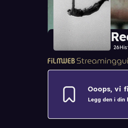
Re
26
His
Ooops, vi 
Legg den i din h