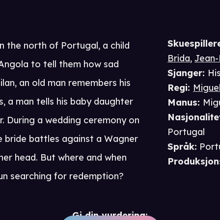
Skuespiller
in the north of Portugal, a child
Brida
,
Jean-
 Angola to tell them how sad
Sjanger
:
Hi
 Milan, an old man remembers his
Regi
:
Migue
is, a man tells his baby daughter
Manus
:
Mig
Nasjonalite
her. During a wedding ceremony on
Portugal
e bride battles against a Wagner
Språk
:
Port
 her head. But where and when
Produksjon
un searching for redemption?
Gi din vurdering: