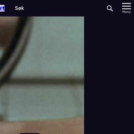
rt
Meny