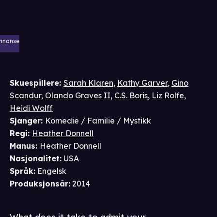
nnonse
Skuespillere
:
Sarah Klaren
,
Kathy Garver
,
Gino
Scandur
,
Olando Graves II
,
C.S. Boris
,
Liz Rolfe
,
Heidi Wolff
Sjanger
:
Komedie / Familie / Mystikk
Regi
:
Heather Donnell
Manus
:
Heather Donnell
Nasjonalitet
:
USA
Språk
:
Engelsk
Produksjonsår
:
2014